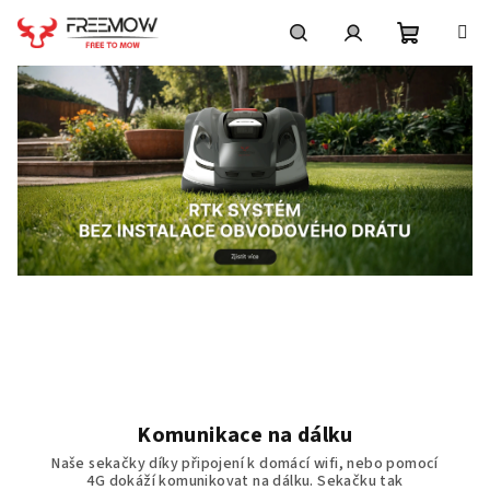
Přejít
na
obsah
Nákupní
Hledat
Přihlášení
košík
D
i
s
t
Komunikace na dálku
r
Naše sekačky díky připojení k domácí wifi, nebo pomocí
4G dokáží komunikovat na dálku. Sekačku tak