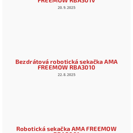
FREEMOW RBA501V
20.9.2025
Hodnocení
produktu
je
4
z
5
hvězdiček.
Bezdrátová robotická sekačka AMA
FREEMOW RBA3010
22.8.2025
Hodnocení
produktu
je
3
z
5
hvězdiček.
Robotická sekačka AMA FREEMOW