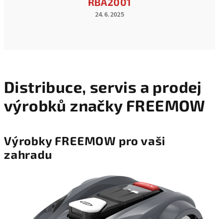
RBA2001
24.6.2025
Hodnocení
produktu
je
5
z
5
hvězdiček.
Distribuce, servis a prodej
výrobků značky FREEMOW
Výrobky FREEMOW pro vaši
zahradu