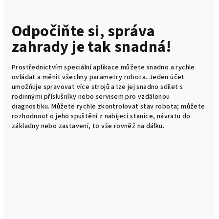
a
p
Odpočiňte si, správa
zahrady je tak snadná!
r
o
Prostřednictvím speciální aplikace můžete snadno a rychle
ovládat a měnit všechny parametry robota. Jeden účet
d
umožňuje spravovat více strojů a lze jej snadno sdílet s
rodinnými příslušníky nebo servisem pro vzdálenou
e
diagnostiku. Můžete rychle zkontrolovat stav robota; můžete
rozhodnout o jeho spuštění z nabíjecí stanice, návratu do
j
základny nebo zastavení, to vše rovněž na dálku.
v
ý
r
o
b