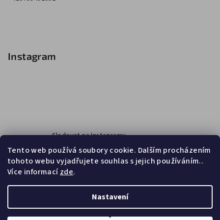
Instagram
Sledovat na Instagramu
Tento web používá soubory cookie. Dalším procházením
tohoto webu vyjadřujete souhlas s jejich používáním..
Více informací
zde
.
Facebook
Nastavení