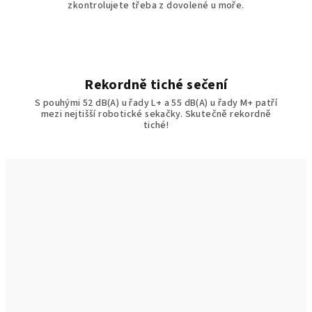
i
zkontrolujete třeba z dovolené u moře.
b
u
c
Rekordně tiché sečení
S pouhými 52 dB(A) u řady L+ a 55 dB(A) u řady M+ patří
e
mezi nejtišší robotické sekačky. Skutečně rekordně
tiché!
,
s
e
r
v
i
s