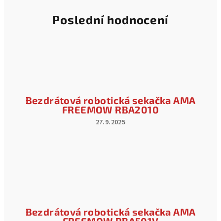
M
Poslední hodnocení
O
W
Bezdrátová robotická sekačka AMA
FREEMOW RBA2010
27.9.2025
Hodnocení
produktu
je
3
z
5
hvězdiček.
Bezdrátová robotická sekačka AMA