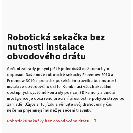
k
ů
z
Robotická sekačka bez
n
nutnosti instalace
a
obvodového drátu
č
Sečení zahrady je nyní ještě jednodušší než tomu bylo
k
doposud. Naše nové robotické sekačky Freemow 2010 a
Freemow 3010 si poradí s posekáním trávníku bez nutnosti
y
instalace obvodového drátu. Kombinací všech aktuálně
dostupných systémů kontroly pozice, 3D kamery a umělé
F
inteligence je dosaženo precizní přesnosti v pohybu stroje po
zahradě. Užijte si tu jízdu a věnujte svůj drahocenný čas
R
něčemu příjemnějšímu než je sečení trávníku.
E
Robotické sekačky bez obvodového drátu
E