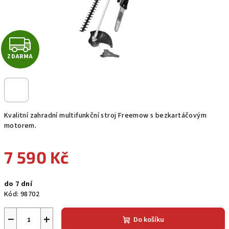
Z
ZDARMA
D
A
R
Kvalitní zahradní multifunkční stroj Freemow s bezkartáčovým
M
motorem.
A
7 590 Kč
Měrná
do 7 dní
cena:
Kód:
98702
−
+
Do košíku