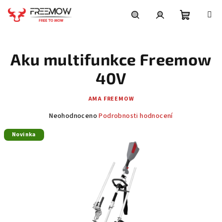
Přejít
na
obsah
Nákupní
Hledat
Přihlášení
Aku multifunkce Freemow
košík
40V
AMA FREEMOW
Průměrné
Neohodnoceno
Podrobnosti hodnocení
hodnocení
Novinka
produktu
je
0,0
z
5
hvězdiček.