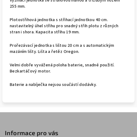
Vyžínací jednotka se strunovou hlavou a třízubým nožem
255 mm.
Plotostřihová jednotka s střihací jednotkou 40 cm.
nastavitelný úhel střihu pro snadný střih plotu z různých
stran i shora. Kapacita střihu 19 mm.
Prořezávací jednotka s lištou 20 cm a s automatickým
mazáním lišty. Lišta a řetěz Oregon.
Velmi dobře vyvážená poloha baterie, snadné použití.
Bezkartáčový motor.
Baterie a nabíječka nejsou součástí dodávky.
Z
á
p
Informace pro vás