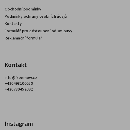
a
Obchodní podmínky
t
Podmínky ochrany osobních údajů
í
Kontakty
Formulář pro odstoupení od smlouvy
Reklamační formulář
Kontakt
info
@
freemow.cz
+420498100050
+420739452092
Instagram