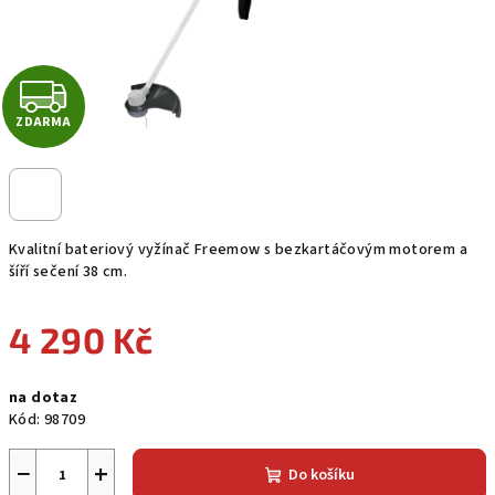
Z
ZDARMA
D
A
R
Kvalitní bateriový vyžínač Freemow s bezkartáčovým motorem a
M
šíří sečení 38 cm.
A
4 290 Kč
Měrná
na dotaz
cena:
Kód:
98709
−
+
Do košíku