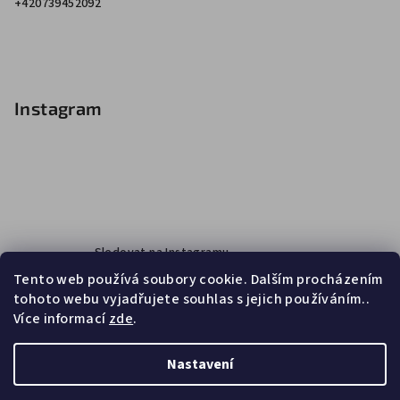
+420739452092
Instagram
Sledovat na Instagramu
Tento web používá soubory cookie. Dalším procházením
tohoto webu vyjadřujete souhlas s jejich používáním..
Více informací
zde
.
Facebook
Nastavení