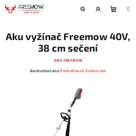
Přejít
na
obsah
Nákupní
Hledat
Přihlášení
Aku vyžínač Freemow 40V,
košík
38 cm sečení
AMA FREEMOW
Průměrné
Neohodnoceno
Podrobnosti hodnocení
hodnocení
produktu
je
0,0
z
5
hvězdiček.