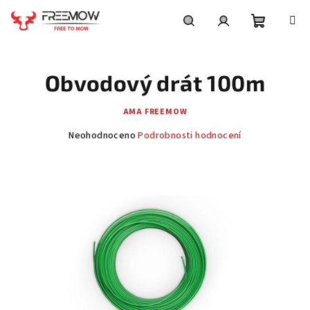
Přejít
na
obsah
Nákupní
Hledat
Přihlášení
Obvodový drát 100m
košík
AMA FREEMOW
Průměrné
Neohodnoceno
Podrobnosti hodnocení
hodnocení
produktu
je
0,0
z
5
hvězdiček.