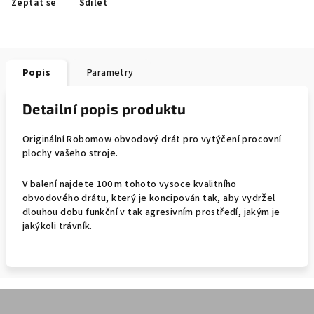
Zeptat se
Sdílet
Popis
Parametry
Detailní popis produktu
Originální Robomow obvodový drát pro vytýčení procovní
plochy vašeho stroje.
V balení najdete 100 m tohoto vysoce kvalitního
obvodového drátu, který je koncipován tak, aby vydržel
dlouhou dobu funkční v tak agresivním prostředí, jakým je
jakýkoli trávník.
Z