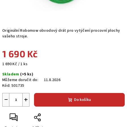
Originální Robomow obvodový drát pro vytýčení procovní plochy
vašeho stroje.
1 690 Kč
Měrná
1 690 Kč / 1 ks
cena:
Skladem
(>5 ks)
Můžeme doručit do:
11.8.2026
Kód:
S01735
−
+
Do košíku