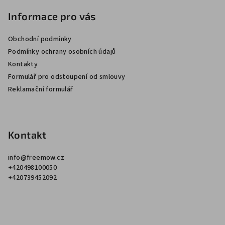
á
p
Informace pro vás
a
Obchodní podmínky
t
Podmínky ochrany osobních údajů
í
Kontakty
Formulář pro odstoupení od smlouvy
Reklamační formulář
Kontakt
info
@
freemow.cz
+420498100050
+420739452092