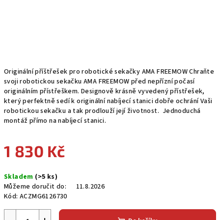
Originální příštřešek pro robotické sekačky AMA FREEMOW Chraňte
svoji robotickou sekačku AMA FREEMOW před nepřízní počasí
originálním přístřeškem. Designově krásně vyvedený přístřešek,
který perfektně sedí k originální nabíjecí stanici dobře ochrání Vaši
robotickou sekačku a tak prodlouží její životnost. Jednoduchá
montáž přímo na nabíjecí stanici.
1 830 Kč
Měrná
Skladem
(>5 ks)
cena:
Můžeme doručit do:
11.8.2026
Kód:
ACZMG6126730