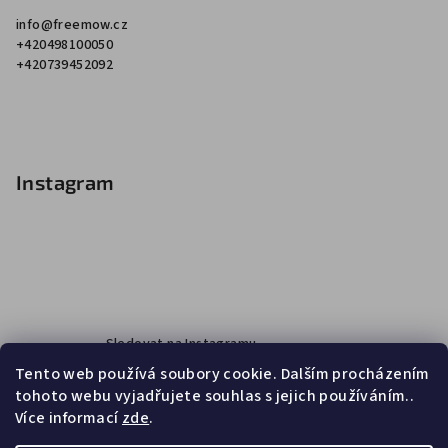
info
@
freemow.cz
+420498100050
+420739452092
Instagram
Sledovat na Instagramu
Tento web používá soubory cookie. Dalším procházením
tohoto webu vyjadřujete souhlas s jejich používáním..
Více informací
zde
.
Facebook