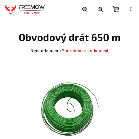
Přejít
na
obsah
Nákupní
Hledat
Přihlášení
Obvodový drát 650 m
košík
Průměrné
Neohodnoceno
Podrobnosti hodnocení
hodnocení
produktu
je
0,0
z
5
hvězdiček.