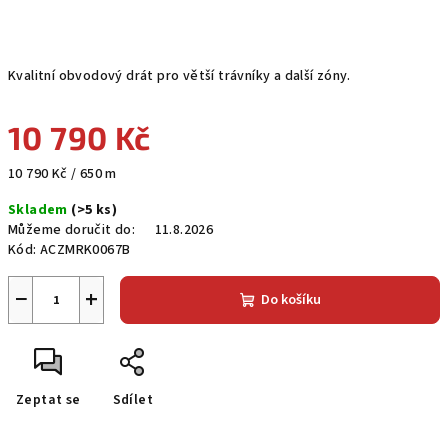
Kvalitní obvodový drát pro větší trávníky a další zóny.
10 790 Kč
Měrná
10 790 Kč / 650 m
cena:
Skladem
(>5 ks)
Můžeme doručit do:
11.8.2026
Kód:
ACZMRK0067B
−
+
Do košíku
Zeptat se
Sdílet