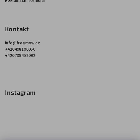
Reklamační formulář
Kontakt
info
@
freemow.cz
+420498100050
+420739452092
Instagram