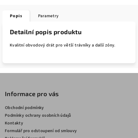
Popis
Parametry
Detailní popis produktu
Kvalitní obvodový drát pro větší trávníky a další zóny.
Z
á
p
Informace pro vás
a
Obchodní podmínky
t
Podmínky ochrany osobních údajů
í
Kontakty
Formulář pro odstoupení od smlouvy