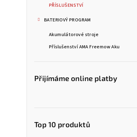
n
PŘÍSLUŠENSTVÍ
n
BATERIOVÝ PROGRAM
í
Akumulátorové stroje
p
Příslušenství AMA Freemow Aku
a
n
e
Přijímáme online platby
l
Top 10 produktů