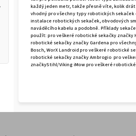
každý jeden metr, takže přesně víte, kolik drát
y
vhodný pro všechny typy robotických sekaček o
instalace robotických sekaček, obvodových sm
naváděcího kabelu a podobně. Příklady sekače
použít: pro veškeré robotické sekačky značk
robotické sekačky značky Gardena pro všechn
Bosch, WorX Landroid pro veškeré robotické 
robotické sekačky značky Ambrogio pro veške
značkyStihl/Viking iMow pro veškeré robotick