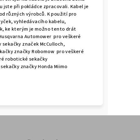
u jste při pokládce zpracovali. Kabel je
d různých výrobců. K použití pro
yček, vyhledávacího kabelu,
k, ke kterým je možno tento drát
y Husqvarna Automower pro veškeré
y sekačky značek McCulloch,
sekačky značky Robomow pro veškeré
ré robotické sekačky
é sekačky značky Honda Miimo