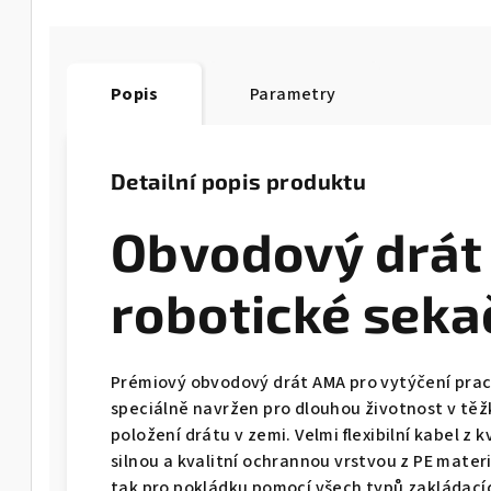
Popis
Parametry
2000
Detailní popis produktu
Obvodový drát
robotické seka
Prémiový obvodový drát AMA pro vytýčení prac
speciálně navržen pro dlouhou životnost v těž
položení drátu v zemi. Velmi flexibilní kabel z 
silnou a kvalitní ochrannou vrstvou z PE materi
tak pro pokládku pomocí všech typů zakládacíc