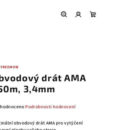
Hledat
Přihlášení
Nákupní
košík
 FREEMOW
bvodový drát AMA
50m, 3,4mm
měrné
hodnoceno
Podrobnosti hodnocení
nocení
duktu
ginální obvodový drát AMA pro vytýčení