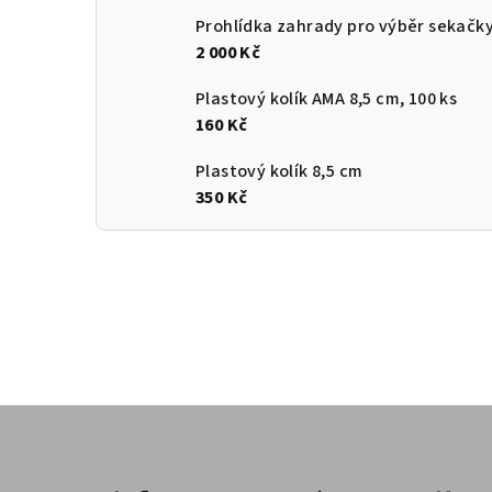
Prohlídka zahrady pro výběr sekačk
2 000 Kč
Plastový kolík AMA 8,5 cm, 100 ks
160 Kč
Plastový kolík 8,5 cm
350 Kč
Z
á