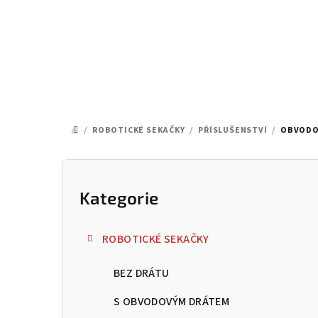
Přejít
na
obsah
/
ROBOTICKÉ SEKAČKY
/
PŘÍSLUŠENSTVÍ
/
OBVODOV
DOMŮ
P
o
Kategorie
Přeskočit
kategorie
s
ROBOTICKÉ SEKAČKY
t
BEZ DRÁTU
r
a
S OBVODOVÝM DRÁTEM