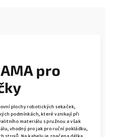
 AMA pro
čky
ovní plochy robotických sekaček,
kých podmínkách, které vznikají při
kvalitního materiálu s pružnou a však
álu, vhodný pro jak pro ruční pokládku,
h strojů. Na kabelu je značena délka