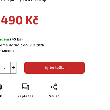
covní plochy vašeho stroje.
 490 Kč
zdiček.
ná
a:
ladem
(>5 ks)
eme doručit do:
7.8.2026
:
A000023
+
Do košíku
sk
Zeptat se
Sdílet