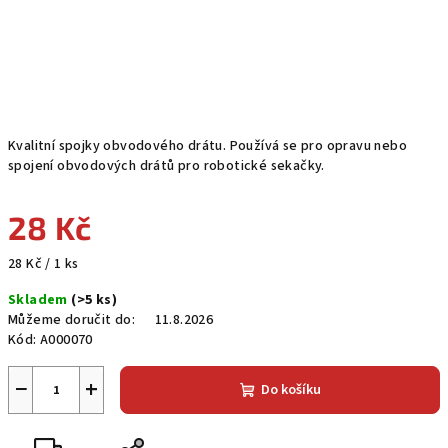
Kvalitní spojky obvodového drátu. Používá se pro opravu nebo
spojení obvodových drátů pro robotické sekačky.
28 Kč
Měrná
28 Kč / 1 ks
cena:
Skladem
(>5 ks)
Můžeme doručit do:
11.8.2026
Kód:
A000070
−
+
Do košíku